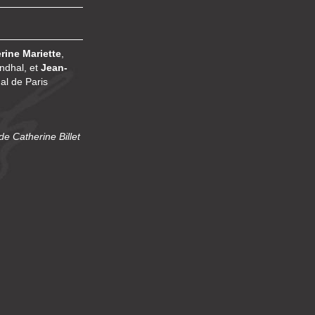
rine Mariette
,
endhal, et
Jean-
al de Paris
e Catherine Billet