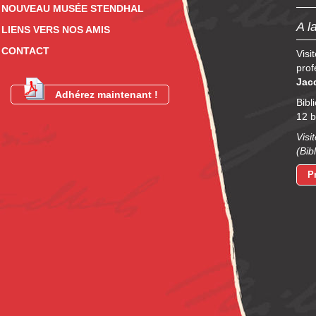
NOUVEAU MUSÉE STENDHAL
A l
LIENS VERS NOS AMIS
CONTACT
Visi
prof
Jac
Adhérez maintenant !
Bibl
12 b
Visi
(Bib
P