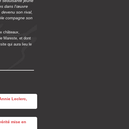
te séduisante jeune
es dans l’œuvre
n devenu son rival,
fidèle compagne son
ux châteaux,
de Mareste, et dont
ite qui aura lieu le
Annie Leclerc,
vérité mise en