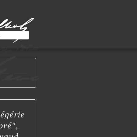
 égérie
pré",
avaud