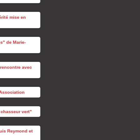
érité mise en
s" de Marie-
, rencontre avec
'Association
 chasseur vert"
ouis Reymond et