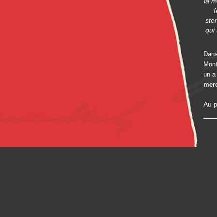
la m
f
ste
qui
Dans
Mont
un a
merc
Au p