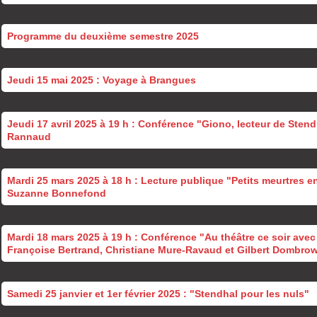
Programme du deuxième semestre 2025
Jeudi 15 mai 2025 : Voyage à Brangues
Jeudi 17 avril 2025 à 19 h : Conférence "Giono, lecteur de Stend
Rannaud
Mardi 25 mars 2025 à 18 h : Lecture publique "Petits meurtres e
Suzanne Bonnefond
Mardi 18 mars 2025 à 19 h : Conférence "Au théâtre ce soir ave
Françoise Bertrand, Christiane Mure-Ravaud et Gilbert Dombro
Samedi 25 janvier et 1er février 2025 : "Stendhal pour les nuls"