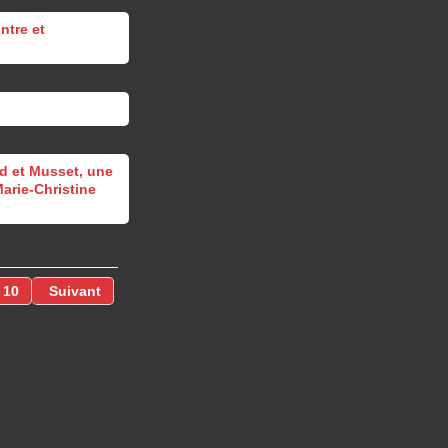
ntre et
d et Musset, une
arie-Christine
10