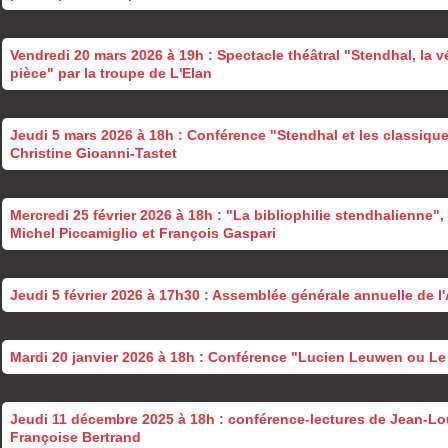
Vendredi 20 mars 2026 à 19h : Spectacle théâtral "Stendhal, la v
pièce" par la troupe de L'Elan
Jeudi 5 mars 2026 à 18h : Conférence "Stendhal et les classique
Christine Gioanni-Tastet
Mercredi 25 février 2026 à 18h : "La bibliophilie stendhalienne"
Michel Piccamiglio et François Gaspari
Jeudi 5 février 2026 à 17h30 : Assemblée générale annuelle de l
Mardi 20 janvier 2026 à 18h : Conférence "Lucien Leuwen ou Le
Jeudi 11 décembre 2025 à 18h : conférence-lectures de Jean-L
Françoise Bertrand