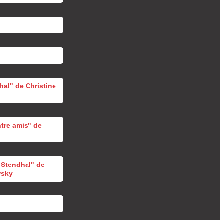
hal" de Christine
ntre amis" de
c Stendhal" de
wsky