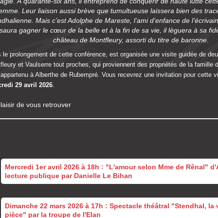
agie. À quarante-six ans, il entreprend de conquérir de haute lutte cet
emme. Leur liaison aussi brève que tumultueuse laissera bien des trac
ndhalienne. Mais c’est Adolphe de Mareste, l’ami d’enfance de l’écrivai
 saura gagner le cœur de la belle et à la fin de sa vie, il lèguera à sa 
château de Montfleury, assorti du titre de baronne.
 le prolongement de cette conférence, est organisée une visite guidée de de
fleury et Vaulserre tout proches, qui proviennent des propriétés de la famille 
 appartenu à Alberthe de Rubempré. Vous recevrez une invitation pour cette vis
redi 29 avril 2026
.
laisir de vous retrouver
Mercredi 1er avril 2026 à 18h : "L'amour selon Mme de Rênal" d'
lecture publique par Danielle Le Bihan
Dimanche 22 mars 2026 à 17h : Spectacle théâtral "Stendhal, la 
pièce" par la troupe de l'Elan